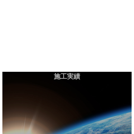
コ
ナ
施工実績
お問い合わせ
ン
ビ
テ
ゲ
ン
ー
HOME
ツ
シ
会社案内
へ
ョ
工法紹介
ス
ン
実績紹介
キ
に
お知らせ
ッ
移