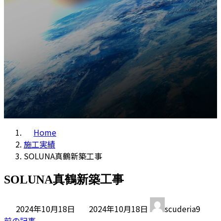
コラム
プ
動
Home
施工実績
SOLUNA真鶴新築工事
SOLUNA真鶴新築工事
最
2024年10月18日
2024年10月18日
scuderia9
終
前の記事