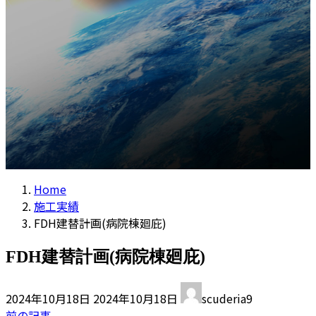
コラム
プ
動
Home
施工実績
FDH建替計画(病院棟廻庇)
FDH建替計画(病院棟廻庇)
最
2024年10月18日
2024年10月18日
scuderia9
終
前の記事