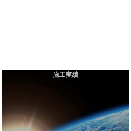
コ
ナ
施工実績
お問い合わせ
ン
ビ
テ
ゲ
ン
ー
HOME
ツ
シ
会社案内
へ
ョ
工法紹介
ス
ン
実績紹介
キ
に
お知らせ
ッ
移