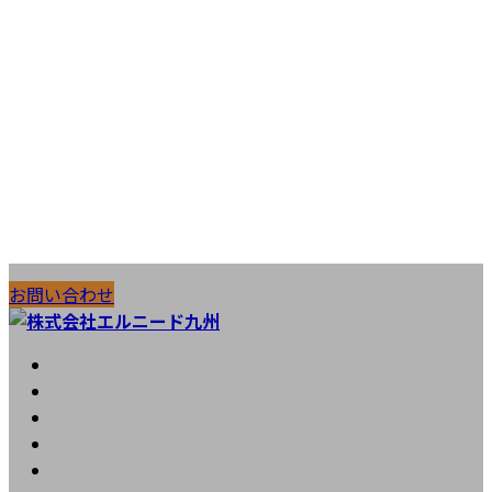
コ
ナ
施工実績
お問い合わせ
ン
ビ
テ
ゲ
ン
ー
HOME
ツ
シ
会社案内
へ
ョ
工法紹介
ス
ン
実績紹介
キ
に
お知らせ
ッ
移