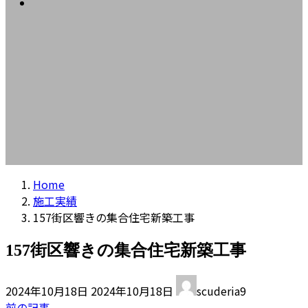
コラム
プ
動
Home
施工実績
157街区響きの集合住宅新築工事
157街区響きの集合住宅新築工事
最
2024年10月18日
2024年10月18日
scuderia9
終
前の記事