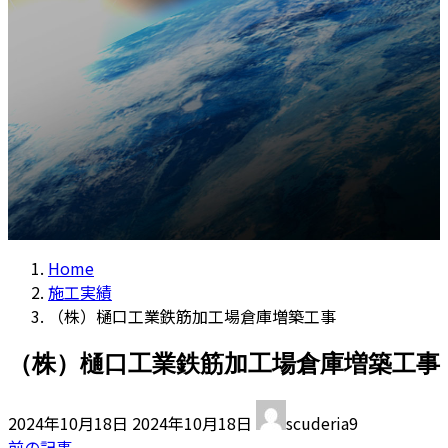
コラム
プ
動
Home
施工実績
（株）樋口工業鉄筋加工場倉庫増築工事
（株）樋口工業鉄筋加工場倉庫増築工事
最
2024年10月18日
2024年10月18日
scuderia9
終
前の記事