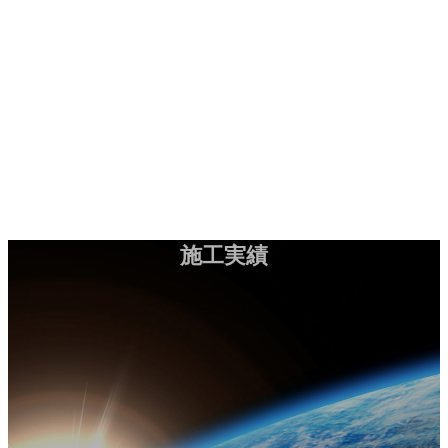
コ
ナ
施工実績
お問い合わせ
ン
ビ
テ
ゲ
ン
ー
HOME
ツ
シ
会社案内
へ
ョ
工法紹介
ス
ン
実績紹介
キ
に
お知らせ
ッ
移