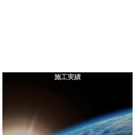
コ
ナ
施工実績
お問い合わせ
ン
ビ
テ
ゲ
ン
ー
HOME
ツ
シ
会社案内
へ
ョ
工法紹介
ス
ン
実績紹介
キ
に
お知らせ
ッ
移