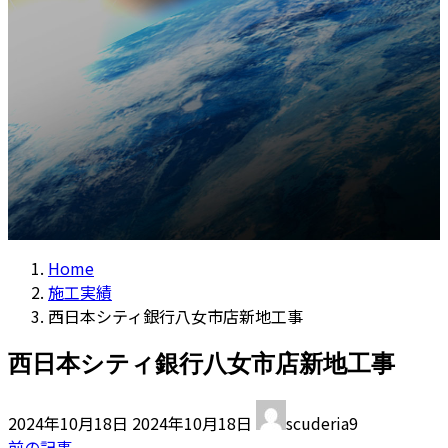
コラム
プ
動
Home
施工実績
西日本シティ銀行八女市店新地工事
西日本シティ銀行八女市店新地工事
最
2024年10月18日
2024年10月18日
scuderia9
終
前の記事