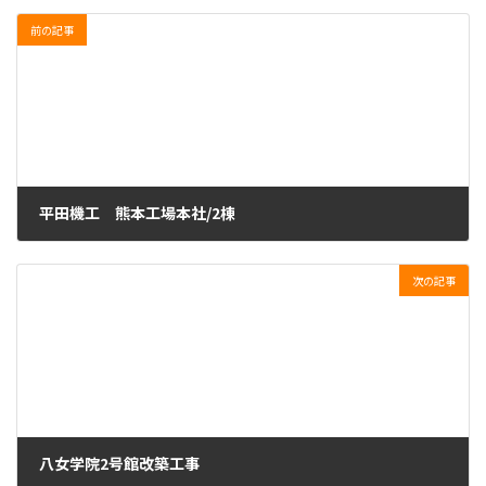
更
新
前の記事
日
時
:
平田機工 熊本工場本社/2棟
2024年10月18日
次の記事
八女学院2号館改築工事