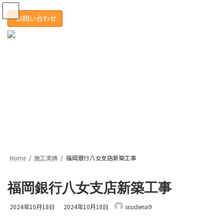
コ
ナ
ン
ビ
お問い合わせ
テ
ゲ
ン
ー
ツ
シ
へ
ョ
ス
ン
キ
に
ッ
移
プ
動
Home
施工実績
福岡銀行八女支店新築工事
福岡銀行八女支店新築工事
最
2024年10月18日
2024年10月18日
scuderia9
終