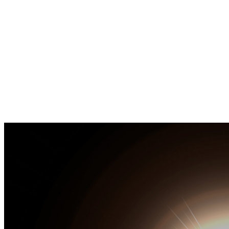
コ
ナ
お問い合わせ
ン
ビ
テ
ゲ
ン
ー
HOME
ツ
シ
会社案内
へ
ョ
工法紹介
ス
ン
実績紹介
キ
に
お知らせ
ッ
移