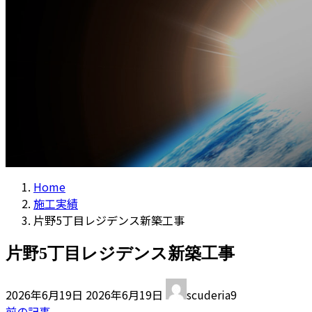
コラム
プ
動
Home
施工実績
片野5丁目レジデンス新築工事
片野5丁目レジデンス新築工事
最
2026年6月19日
2026年6月19日
scuderia9
終
前の記事