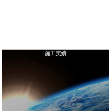
コ
ナ
施工実績
ン
ビ
HOME
テ
ゲ
会社案内
ン
ー
工法紹介
ツ
シ
実績紹介
へ
ョ
お知らせ
ス
ン
コラム
キ
に
ッ
移
プ
動