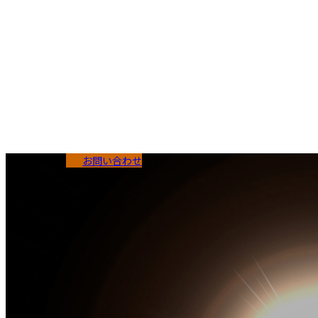
コ
ナ
お問い合わせ
ン
ビ
テ
ゲ
HOME
ン
ー
会社案内
ツ
シ
工法紹介
へ
ョ
実績紹介
ス
ン
お知らせ
キ
に
コラム
ッ
移
プ
動