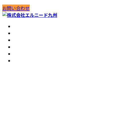
コ
ナ
お問い合わせ
ン
ビ
テ
ゲ
HOME
ン
ー
会社案内
ツ
シ
工法紹介
へ
ョ
実績紹介
ス
ン
お知らせ
キ
に
コラム
ッ
移
プ
動