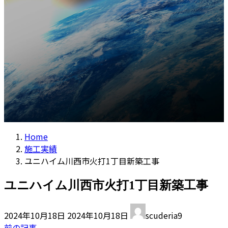
コラム
プ
動
Home
施工実績
ユニハイム川西市火打1丁目新築工事
ユニハイム川西市火打1丁目新築工事
最
2024年10月18日
2024年10月18日
scuderia9
終
前の記事