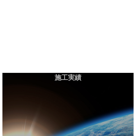
コ
ナ
施工実績
お問い合わせ
ン
ビ
テ
ゲ
ン
ー
HOME
ツ
シ
会社案内
へ
ョ
工法紹介
ス
ン
実績紹介
キ
に
お知らせ
ッ
移