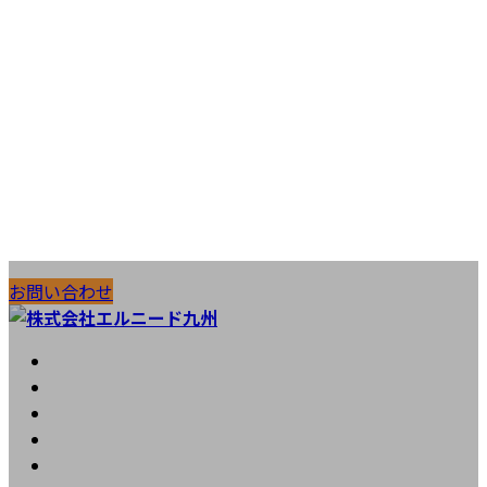
コ
ナ
施工実績
お問い合わせ
ン
ビ
テ
ゲ
ン
ー
HOME
ツ
シ
会社案内
へ
ョ
工法紹介
ス
ン
実績紹介
キ
に
お知らせ
ッ
移