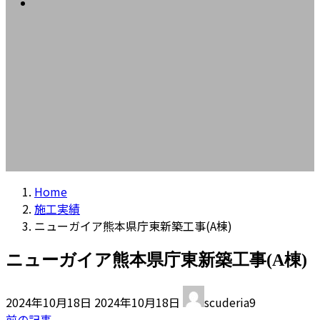
コラム
プ
動
Home
施工実績
ニューガイア熊本県庁東新築工事(A棟)
ニューガイア熊本県庁東新築工事(A棟)
最
2024年10月18日
2024年10月18日
scuderia9
終
前の記事