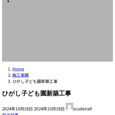
コラム
プ
動
Home
施工実績
ひがし子ども園新築工事
ひがし子ども園新築工事
最
2024年10月18日
2024年10月18日
scuderia9
終
前の記事