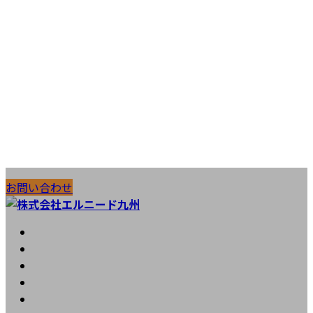
コ
ナ
施工実績
お問い合わせ
ン
ビ
テ
ゲ
ン
ー
HOME
ツ
シ
会社案内
へ
ョ
工法紹介
ス
ン
実績紹介
キ
に
お知らせ
ッ
移