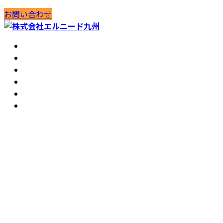
コ
ナ
お問い合わせ
ン
ビ
テ
ゲ
HOME
ン
ー
会社案内
ツ
シ
工法紹介
へ
ョ
実績紹介
ス
ン
お知らせ
キ
に
コラム
ッ
移
プ
動