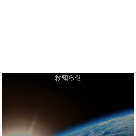
コ
ナ
お知らせ
お問い合わせ
ン
ビ
テ
ゲ
ン
ー
HOME
ツ
シ
会社案内
へ
ョ
工法紹介
ス
ン
実績紹介
キ
に
お知らせ
ッ
移